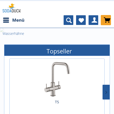
Menü
Wasserhähne
Topseller
T5