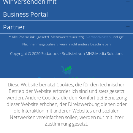
Wir versenden mit
Business Portal
Partner
* Alle Preise inkl. gesetzl. Mehrwertsteuer zzgl.
Versandkosten
und ggf.
Nachnahmegebühren, wenn nicht anders beschrieben
Copyright © 2020 Sodaduck • Realisiert von MHG Media Solutions
Theme by
- webfellows UG
Diese Website benutzt Cookies, die für den technischen
Betrieb der Website erforderlich sind und stets gesetzt
werden. Andere Cookies, die den Komfort bei Benutzung
dieser Website erhöhen, der Direktwerbung dienen oder
die Interaktion mit anderen Websites und sozialen
Netzwerken vereinfachen sollen, werden nur mit Ihrer
Zustimmung gesetzt.