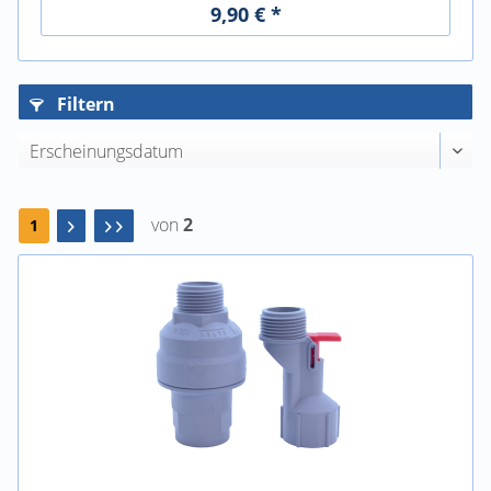
9,90 € *
Filtern
von
2
1