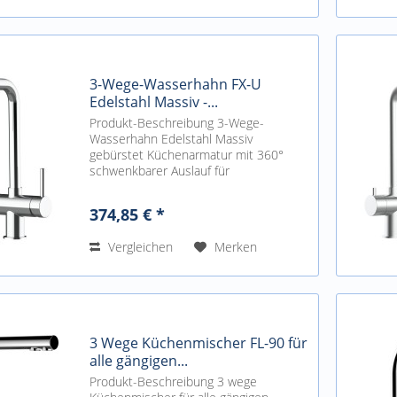
3-Wege-Wasserhahn FX-U
Edelstahl Massiv -...
Produkt-Beschreibung 3-Wege-
Wasserhahn Edelstahl Massiv
gebürstet Küchenarmatur mit 360°
schwenkbarer Auslauf für
Osmoseanlagen und
Trinkwasseranlagen geeignet mit
374,85 € *
getrenntem Auslauf für gefiltertes
Trinkwasser. Separater...
Vergleichen
Merken
3 Wege Küchenmischer FL-90 für
alle gängigen...
Produkt-Beschreibung 3 wege