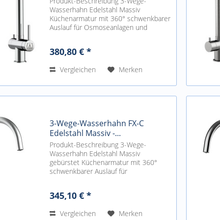
Produkt-Beschreibung 3-Wege-
Wasserhahn Edelstahl Massiv
Küchenarmatur mit 360° schwenkbarer
Auslauf für Osmoseanlagen und
Trinkwasseranlagen geeignet mit
getrenntem Auslauf für gefiltertes
380,80 € *
Trinkwasser. Separater Filterwasser-
Zulauf....
Vergleichen
Merken
3-Wege-Wasserhahn FX-C
Edelstahl Massiv -...
Produkt-Beschreibung 3-Wege-
Wasserhahn Edelstahl Massiv
gebürstet Küchenarmatur mit 360°
schwenkbarer Auslauf für
Osmoseanlagen und
Trinkwasseranlagen geeignet mit
345,10 € *
getrenntem Auslauf für gefiltertes
Trinkwasser. Separater...
Vergleichen
Merken