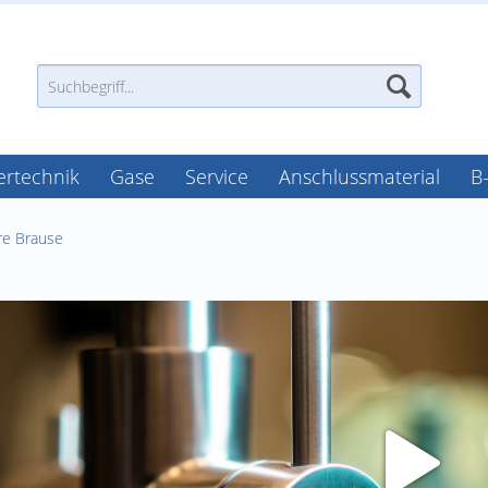
tertechnik
Gase
Service
Anschlussmaterial
B
e Brause