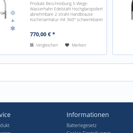
Produkt-Beschreibung 5-Wege-
Wasserhahn Edelstahl Hochglanzpoliert
abnehmbare 2-strahl-Handbrause
Küchenarmatur mit 360° schwenkbarer
Auslauf für Osmoseanlagen und
Trinkwasseranlagen geeignet mit
770,00 € *
getrenntem Auslauf für gefiltertes...
Vergleichen
Merken
vice
Informationen
odukt
Batteriegesetz