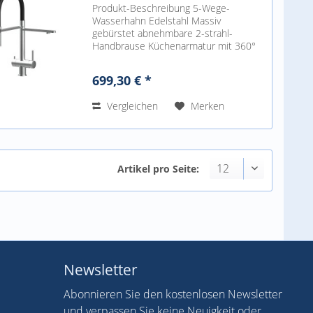
Produkt-Beschreibung 5-Wege-
Wasserhahn Edelstahl Massiv
gebürstet abnehmbare 2-strahl-
Handbrause Küchenarmatur mit 360°
schwenkbarer Auslauf für
Osmoseanlagen und
699,30 € *
Trinkwasseranlagen geeignet mit
getrenntem Auslauf für gefiltertes...
Vergleichen
Merken
Artikel pro Seite:
Newsletter
Abonnieren Sie den kostenlosen Newsletter
und verpassen Sie keine Neuigkeit oder