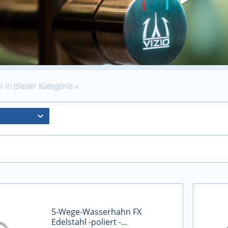
l in dieser Kategorie »
5-Wege-Wasserhahn FX
Edelstahl -poliert -...