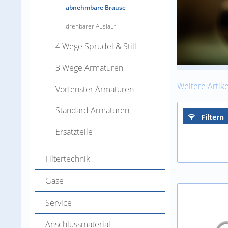
abnehmbare Brause
drehbarer Auslauf
4 Wege Sprudel & Still
3 Wege Armaturen
Weitere Artike
Vorfenster Armaturen
Standard Armaturen
Filtern
Ersatzteile
Filtertechnik
Gase
Service
Anschlussmaterial