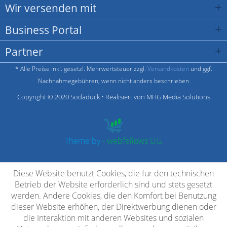
Wir versenden mit
Business Portal
Partner
* Alle Preise inkl. gesetzl. Mehrwertsteuer zzgl.
Versandkosten
und ggf.
Nachnahmegebühren, wenn nicht anders beschrieben
Copyright © 2020 Sodaduck • Realisiert von MHG Media Solutions
Theme by
- webfellows UG
Diese Website benutzt Cookies, die für den technischen
Betrieb der Website erforderlich sind und stets gesetzt
werden. Andere Cookies, die den Komfort bei Benutzung
dieser Website erhöhen, der Direktwerbung dienen oder
die Interaktion mit anderen Websites und sozialen