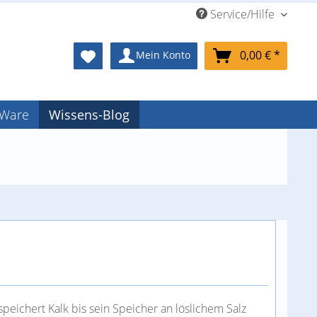
Service/Hilfe
0,00 € *
Mein Konto
-Ware
Wissens-Blog
peichert Kalk bis sein Speicher an löslichem Salz