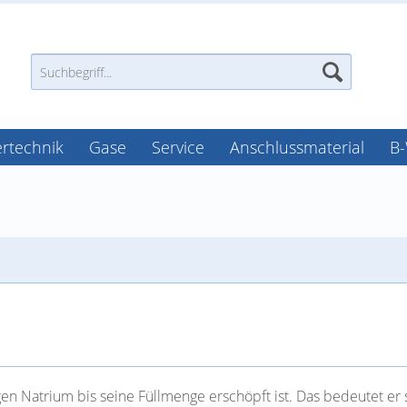
tertechnik
Gase
Service
Anschlussmaterial
B
en Natrium bis seine Füllmenge erschöpft ist. Das bedeutet er s