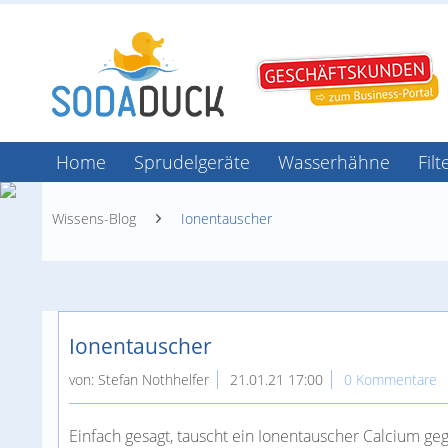
Home
Sprudelgeräte
Wasserhähne
Fil
Wissens-Blog
Ionentauscher
Ionentauscher
von:
Stefan Nothhelfer
21.01.21 17:00
0 Kommentare
Einfach gesagt, tauscht ein Ionentauscher Calcium geg