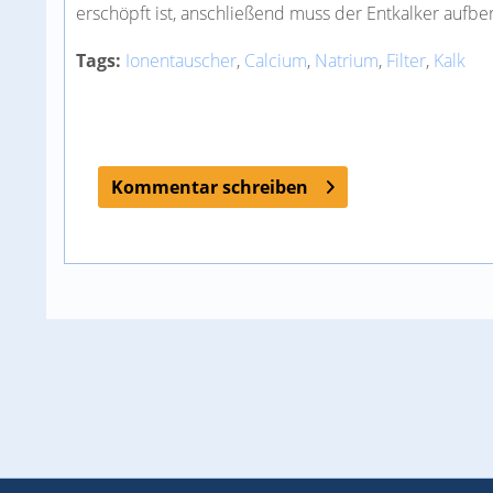
erschöpft ist, anschließend muss der Entkalker aufbe
Tags:
Ionentauscher
,
Calcium
,
Natrium
,
Filter
,
Kalk
Kommentar schreiben