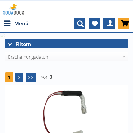
Menü
Filtern
von
3
1