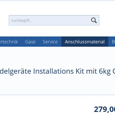
tertechnik
Gase
Service
Anschlussmaterial
B
delgeräte Installations Kit mit 6kg
279,0