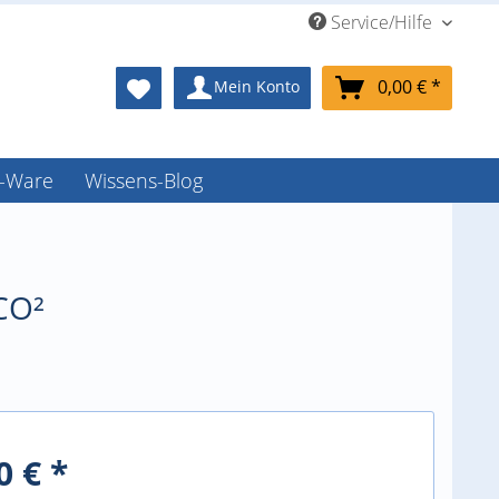
Service/Hilfe
0,00 € *
Mein Konto
-Ware
Wissens-Blog
 CO²
0 € *