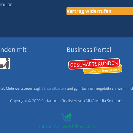
rmular
Vertrag widerrufen
enden mit
Business Portal
setzl. Mehrwertsteuer zzgl.
Versandkosten
und ggf. Nachnahmegebühren, wenn nich
Copyright © 2020 Sodaduck • Realisiert von MHG Media Solutions
Theme by
- webfellows UG