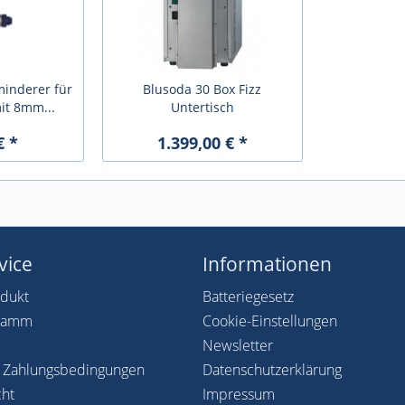
minderer für
Blusoda 30 Box Fizz
it 8mm...
Untertisch
€ *
1.399,00 € *
vice
Informationen
odukt
Batteriegesetz
gramm
Cookie-Einstellungen
Newsletter
 Zahlungsbedingungen
Datenschutzerklärung
cht
Impressum