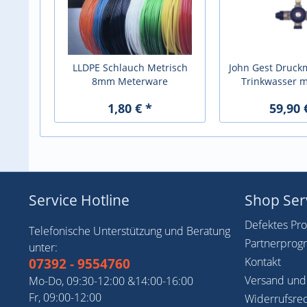
LLDPE Schlauch Metrisch
John Gest Druck
8mm Meterware
Trinkwasser m
1,80 € *
59,90 
Service Hotline
Shop Ser
Defektes Pr
Telefonische Unterstützung und Beratung
Partnerpro
unter:
Kontakt
07392 - 9554760
Versand und
Mo-Do, 09:30-12:00 &14:00-16:00
Fr, 09:00-12:00
Widerrufsre